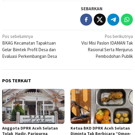
SEBARKAN
Navigasi
Pos sebelumnya
Pos berikutnya
BKAG Kecamatan Tapaktuan
Visi Misi Paslon IDAMAN Tak
pos
Gelar Bimtek Profil Desa dan
Rasional Serta Menjurus
Evaluasi Perkembangan Desa
Pembodohan Publik
POS TERKAIT
Anggota DPRK Aceh Selatan
Ketua BKD DPRK Aceh Selatan
Tolak Hadir, Paripurna
Diminta Tak Berbicara “Omon-