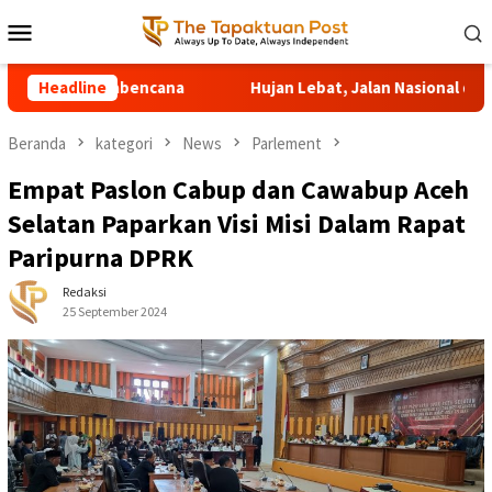
Loncat
Menu
ke
Mobile
konten
abencana
Headline
Hujan Lebat, Jalan Nasional di Ladang Rimba A
Beranda
kategori
News
Parlement
Empat Paslon Cabup dan Cawabup Aceh
Selatan Paparkan Visi Misi Dalam Rapat
Paripurna DPRK
Redaksi
25 September 2024