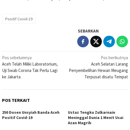
Positif Covid-19
SEBARKAN
Navigasi
Pos sebelumnya
Pos berikutnya
Aceh Telah Miliki Laboratorium,
Aceh Selatan Larang
pos
Uji Swab Corona Tak Perlu Lagi
Penyembelihan Hewan Meugang
ke Jakarta
Terpusat disatu Tempat
POS TERKAIT
250 Dosen Unsyiah Banda Aceh
Ustaz Tengku Zulkarnain
Positif Covid-19
Meninggal Dunia 1 Menit Usai
Azan Magrib