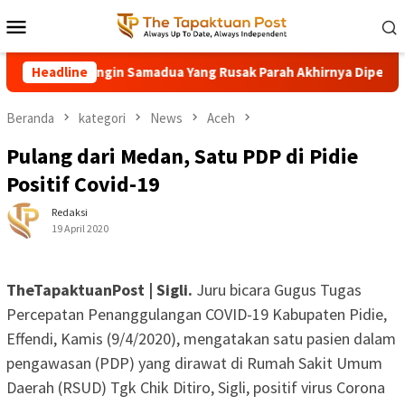
Loncat
Menu
ke
Mobile
konten
ional Air Dingin Samadua Yang Rusak Parah Akhirnya Diperbaiki
Headline
Beranda
kategori
News
Aceh
Pulang dari Medan, Satu PDP di Pidie
Positif Covid-19
Redaksi
19 April 2020
TheTapaktuanPost | Sigli.
Juru bicara Gugus Tugas
Percepatan Penanggulangan COVID-19 Kabupaten Pidie,
Effendi, Kamis (9/4/2020), mengatakan satu pasien dalam
pengawasan (PDP) yang dirawat di Rumah Sakit Umum
Daerah (RSUD) Tgk Chik Ditiro, Sigli, positif virus Corona