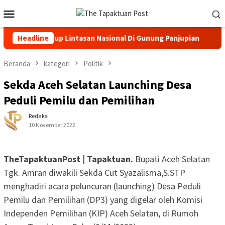
Loncat
Menu
ke
Mobile
konten
p Lintasan Nasional Di Gunung Panjupian
Headline
Angin Kencang
Beranda
kategori
Politik
Sekda Aceh Selatan Launching Desa
Peduli Pemilu dan Pemilihan
Redaksi
10 November 2022
TheTapaktuanPost | Tapaktuan.
Bupati Aceh Selatan
Tgk. Amran diwakili Sekda Cut Syazalisma,S.STP
menghadiri acara peluncuran (launching) Desa Peduli
Pemilu dan Pemilihan (DP3) yang digelar oleh Komisi
Independen Pemilihan (KIP) Aceh Selatan, di Rumoh