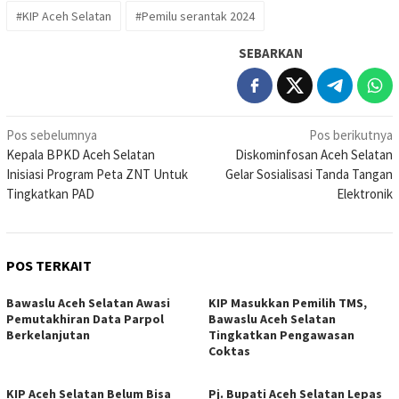
#KIP Aceh Selatan
#Pemilu serantak 2024
SEBARKAN
Navigasi
Pos sebelumnya
Pos berikutnya
Kepala BPKD Aceh Selatan
Diskominfosan Aceh Selatan
pos
Inisiasi Program Peta ZNT Untuk
Gelar Sosialisasi Tanda Tangan
Tingkatkan PAD
Elektronik
POS TERKAIT
Bawaslu Aceh Selatan Awasi
KIP Masukkan Pemilih TMS,
Pemutakhiran Data Parpol
Bawaslu Aceh Selatan
Berkelanjutan
Tingkatkan Pengawasan
Coktas
KIP Aceh Selatan Belum Bisa
Pj. Bupati Aceh Selatan Lepas