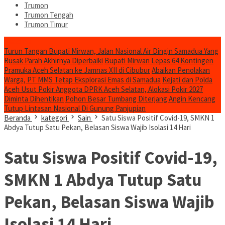
Trumon
Trumon Tengah
Trumon Timur
Headline
Turun Tangan Bupati Mirwan, Jalan Nasional Air Dingin Samadua Yang
Rusak Parah Akhirnya Diperbaiki
Bupati Mirwan Lepas 64 Kontingen
Pramuka Aceh Selatan ke Jamnas XII di Cibubur
Abaikan Penolakan
Warga, PT MMS Tetap Eksplorasi Emas di Samadua
Kejati dan Polda
Aceh Usut Pokir Anggota DPRK Aceh Selatan, Alokasi Pokir 2027
Diminta Dihentikan
Pohon Besar Tumbang Diterjang Angin Kencang
Tutup Lintasan Nasional Di Gunung Panjupian
Beranda
kategori
Sain
Satu Siswa Positif Covid-19, SMKN 1
Abdya Tutup Satu Pekan, Belasan Siswa Wajib Isolasi 14 Hari
Satu Siswa Positif Covid-19,
SMKN 1 Abdya Tutup Satu
Pekan, Belasan Siswa Wajib
Isolasi 14 Hari