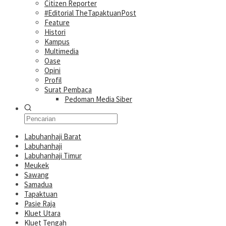
Citizen Reporter
#Editorial TheTapaktuanPost
Feature
Histori
Kampus
Multimedia
Oase
Opini
Profil
Surat Pembaca
Pedoman Media Siber
Labuhanhaji Barat
Labuhanhaji
Labuhanhaji Timur
Meukek
Sawang
Samadua
Tapaktuan
Pasie Raja
Kluet Utara
Kluet Tengah