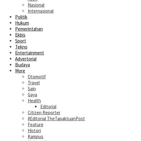
Nasional
Internasional
Politik
Hukum
Pemerintahan
Ekbis
Sport
Tekno
Entertainment
Advertorial
Budaya
More
Otomotif
Travel
Sain
Gaya
Health
Editorial
Citizen Reporter
#Editorial TheTapaktuanPost
Feature
Histori
Kampus