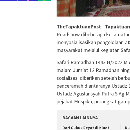
TheTapaktuanPost | Tapaktuan
Roadshow dibeberapa kecamatan
menyosialisasikan pengelolaan Z
masyarakat melalui kegiatan Saf
Safari Ramadhan 1443 H/2022 M dim
malam Jum’at 12 Ramadhan hing
sosialisasi diberikan setelah berb
penceramah diantaranya Ustadz De
Ustadz Aguslansyah Putra S.Ag.M.
pejabat Muspika, perangkat gam
BACAAN LAINNYA
Dari Gubuk Reyot di Kluet
Du