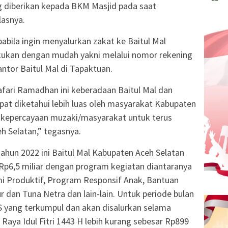
g diberikan kepada BKM Masjid pada saat
lasnya.
pabila ingin menyalurkan zakat ke Baitul Mal
akukan dengan mudah yakni melalui nomor rekening
ntor Baitul Mal di Tapaktuan.
fari Ramadhan ini keberadaan Baitul Mal dan
apat diketahui lebih luas oleh masyarakat Kabupaten
 kepercayaan muzaki/masyarakat untuk terus
h Selatan,” tegasnya.
tahun 2022 ini Baitul Mal Kabupaten Aceh Selatan
Rp6,5 miliar dengan program kegiatan diantaranya
i Produktif, Program Responsif Anak, Bantuan
 dan Tuna Netra dan lain-lain. Untuk periode bulan
IS yang terkumpul dan akan disalurkan selama
aya Idul Fitri 1443 H lebih kurang sebesar Rp899