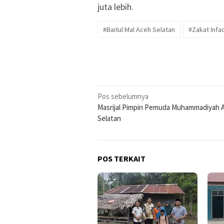
juta lebih.
#Baitul Mal Aceh Selatan
#Zakat Inf
Navigasi
Pos sebelumnya
Masrijal Pimpin Pemuda Muhammadiyah 
pos
Selatan
POS TERKAIT