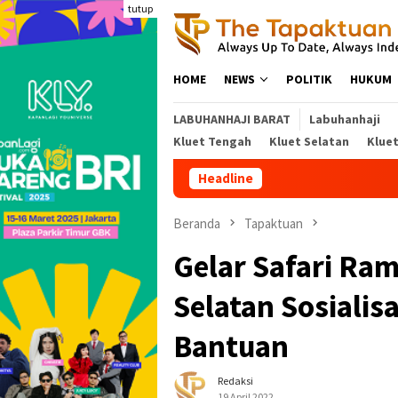
Loncat
tutup
ke
konten
HOME
NEWS
POLITIK
HUKUM
LABUHANHAJI BARAT
Labuhanhaji
Kluet Tengah
Kluet Selatan
Klue
Headline
Angin Kencang Tumban
Beranda
Tapaktuan
Gelar Safari Ra
Selatan Sosialis
Bantuan
Redaksi
19 April 2022