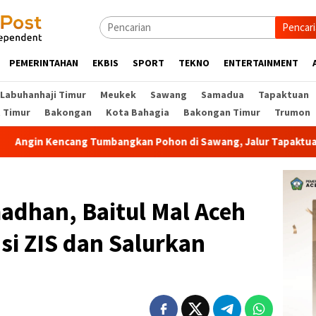
Pencar
PEMERINTAHAN
EKBIS
SPORT
TEKNO
ENTERTAINMENT
Labuhanhaji Timur
Meukek
Sawang
Samadua
Tapaktuan
t Timur
Bakongan
Kota Bahagia
Bakongan Timur
Trumon
gkan Pohon di Sawang, Jalur Tapaktuan–Meukek Sempat Lump
madhan, Baitul Mal Aceh
asi ZIS dan Salurkan