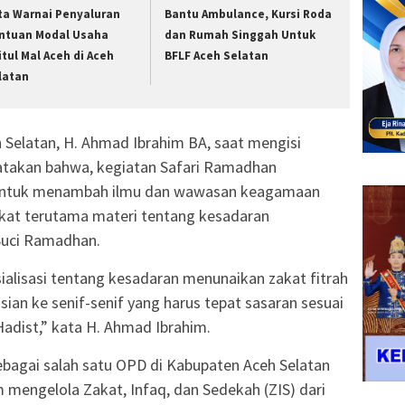
ta Warnai Penyaluran
Bantu Ambulance, Kursi Roda
ntuan Modal Usaha
dan Rumah Singgah Untuk
itul Mal Aceh di Aceh
BFLF Aceh Selatan
latan
 Selatan, H. Ahmad Ibrahim BA, saat mengisi
gatakan bahwa, kegiatan Safari Ramadhan
ntuk menambah ilmu dan wawasan keagamaan
kat terutama materi tentang kesadaran
 Suci Ramadhan.
osialisasi tentang kesadaran menunaikan zakat fitrah
sian ke senif-senif yang harus tepat sasaran sesuai
adist,” kata H. Ahmad Ibrahim.
ebagai salah satu OPD di Kabupaten Aceh Selatan
 mengelola Zakat, Infaq, dan Sedekah (ZIS) dari