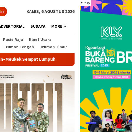
tutup
ian
KAMIS, 6 AGUSTUS 2026
ADVERTORIAL
BUDAYA
MORE
Pasie Raja
Kluet Utara
Trumon Tengah
Trumon Timur
uh
Pemkab Aceh Selatan Terima Bantuan Excavator dari 