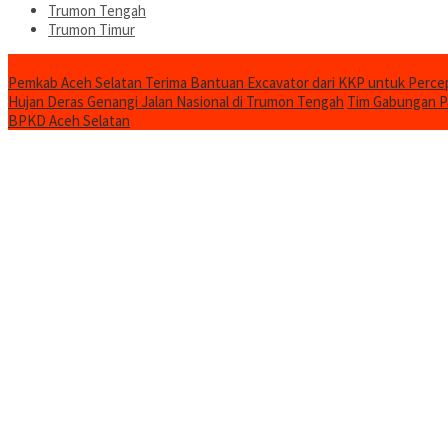
Trumon Tengah
Trumon Timur
Headline
Pemkab Aceh Selatan Terima Bantuan Excavator dari KKP untuk Perc
Hujan Deras Genangi Jalan Nasional di Trumon Tengah
Tim Gabungan Pa
BPKD Aceh Selatan