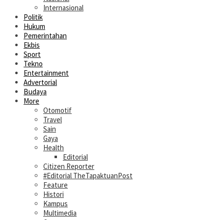
Internasional
Politik
Hukum
Pemerintahan
Ekbis
Sport
Tekno
Entertainment
Advertorial
Budaya
More
Otomotif
Travel
Sain
Gaya
Health
Editorial
Citizen Reporter
#Editorial TheTapaktuanPost
Feature
Histori
Kampus
Multimedia