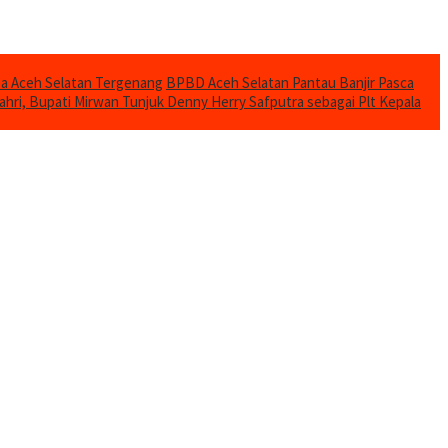
mba Aceh Selatan Tergenang
BPBD Aceh Selatan Pantau Banjir Pasca
ahri, Bupati Mirwan Tunjuk Denny Herry Safputra sebagai Plt Kepala