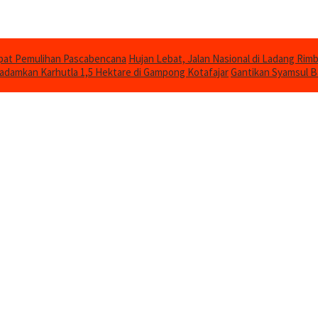
epat Pemulihan Pascabencana
Hujan Lebat, Jalan Nasional di Ladang Ri
damkan Karhutla 1,5 Hektare di Gampong Kotafajar
Gantikan Syamsul B