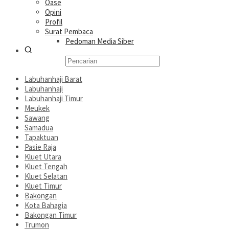
Oase
Opini
Profil
Surat Pembaca
Pedoman Media Siber
Labuhanhaji Barat
Labuhanhaji
Labuhanhaji Timur
Meukek
Sawang
Samadua
Tapaktuan
Pasie Raja
Kluet Utara
Kluet Tengah
Kluet Selatan
Kluet Timur
Bakongan
Kota Bahagia
Bakongan Timur
Trumon