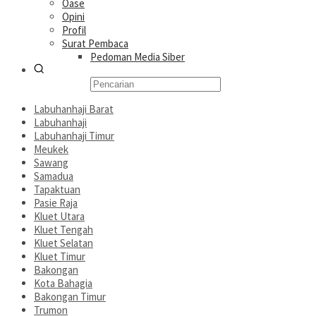
Oase
Opini
Profil
Surat Pembaca
Pedoman Media Siber
Labuhanhaji Barat
Labuhanhaji
Labuhanhaji Timur
Meukek
Sawang
Samadua
Tapaktuan
Pasie Raja
Kluet Utara
Kluet Tengah
Kluet Selatan
Kluet Timur
Bakongan
Kota Bahagia
Bakongan Timur
Trumon