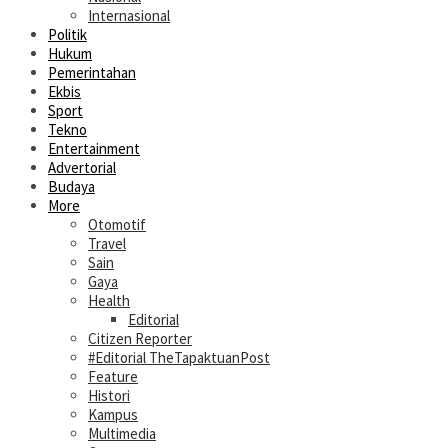
Internasional
Politik
Hukum
Pemerintahan
Ekbis
Sport
Tekno
Entertainment
Advertorial
Budaya
More
Otomotif
Travel
Sain
Gaya
Health
Editorial
Citizen Reporter
#Editorial TheTapaktuanPost
Feature
Histori
Kampus
Multimedia