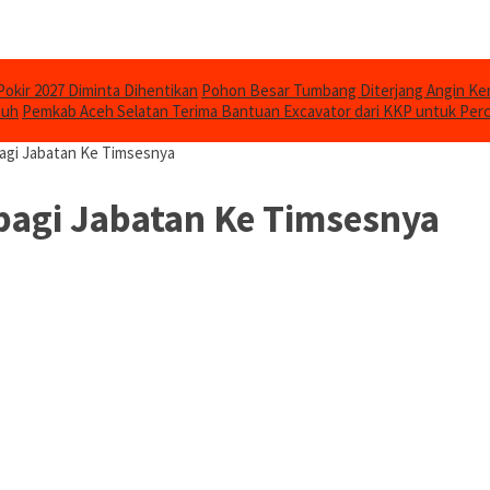
Pokir 2027 Diminta Dihentikan
Pohon Besar Tumbang Diterjang Angin Ken
puh
Pemkab Aceh Selatan Terima Bantuan Excavator dari KKP untuk Per
bagi Jabatan Ke Timsesnya
-bagi Jabatan Ke Timsesnya