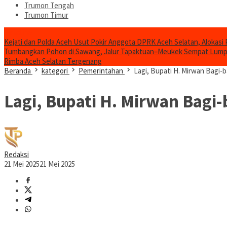
Trumon Tengah
Trumon Timur
Headline
Kejati dan Polda Aceh Usut Pokir Anggota DPRK Aceh Selatan, Alokasi 
Tumbangkan Pohon di Sawang, Jalur Tapaktuan–Meukek Sempat Lum
Rimba Aceh Selatan Tergenang
Beranda
kategori
Pemerintahan
Lagi, Bupati H. Mirwan Bagi-
Lagi, Bupati H. Mirwan Bagi
Redaksi
21 Mei 2025
21 Mei 2025