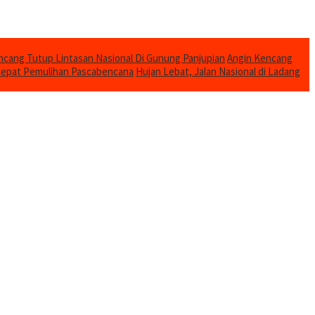
cang Tutup Lintasan Nasional Di Gunung Panjupian
Angin Kencang
cepat Pemulihan Pascabencana
Hujan Lebat, Jalan Nasional di Ladang