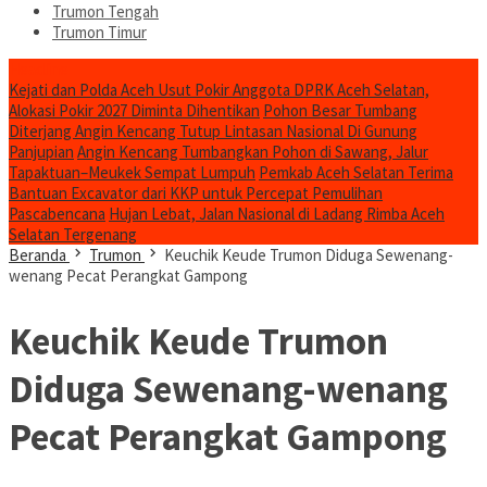
Trumon Tengah
Trumon Timur
Headline
Kejati dan Polda Aceh Usut Pokir Anggota DPRK Aceh Selatan,
Alokasi Pokir 2027 Diminta Dihentikan
Pohon Besar Tumbang
Diterjang Angin Kencang Tutup Lintasan Nasional Di Gunung
Panjupian
Angin Kencang Tumbangkan Pohon di Sawang, Jalur
Tapaktuan–Meukek Sempat Lumpuh
Pemkab Aceh Selatan Terima
Bantuan Excavator dari KKP untuk Percepat Pemulihan
Pascabencana
Hujan Lebat, Jalan Nasional di Ladang Rimba Aceh
Selatan Tergenang
Beranda
Trumon
Keuchik Keude Trumon Diduga Sewenang-
wenang Pecat Perangkat Gampong
Keuchik Keude Trumon
Diduga Sewenang-wenang
Pecat Perangkat Gampong