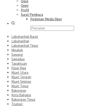
Oase
Opini
Profil
Surat Pembaca
Pedoman Media Siber
Labuhanhaji Barat
Labuhanhaji
Labuhanhaji Timur
Meukek
Sawang
Samadua
Tapaktuan
Pasie Raja
Kluet Utara
Kluet Tengah
Kluet Selatan
Kluet Timur
Bakongan
Kota Bahagia
Bakongan Timur
Trumon