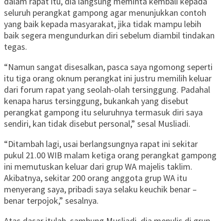
dalam rapat itu, dia langsung meminta kembali kepada
seluruh perangkat gampong agar menunjukkan contoh
yang baik kepada masyarakat, jika tidak mampu lebih
baik segera mengundurkan diri sebelum diambil tindakan
tegas.
“Namun sangat disesalkan, pasca saya ngomong seperti
itu tiga orang oknum perangkat ini justru memilih keluar
dari forum rapat yang seolah-olah tersinggung. Padahal
kenapa harus tersinggung, bukankah yang disebut
perangkat gampong itu seluruhnya termasuk diri saya
sendiri, kan tidak disebut personal,” sesal Musliadi.
“Ditambah lagi, usai berlangsungnya rapat ini sekitar
pukul 21.00 WIB malam ketiga orang perangkat gampong
ini memutuskan keluar dari grup WA majelis taklim.
Akibatnya, sekitar 200 orang anggota grup WA itu
menyerang saya, pribadi saya selaku keuchik benar –
benar terpojok,” sesalnya.
Atas dasar itulah, sambung Musliadi, dia menulis di grup