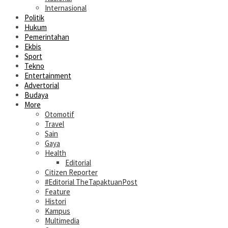
Internasional
Politik
Hukum
Pemerintahan
Ekbis
Sport
Tekno
Entertainment
Advertorial
Budaya
More
Otomotif
Travel
Sain
Gaya
Health
Editorial
Citizen Reporter
#Editorial TheTapaktuanPost
Feature
Histori
Kampus
Multimedia