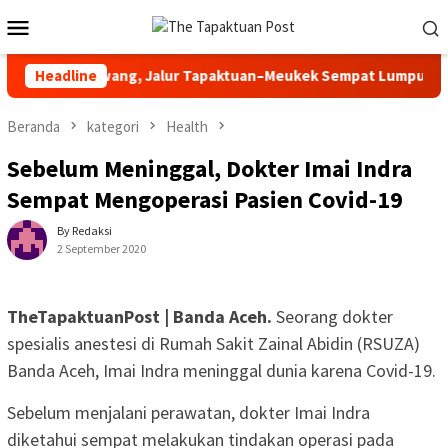
Loncat
Menu
ke
Mobile
konten
n di Sawang, Jalur Tapaktuan–Meukek Sempat Lumpuh
Headline
P
Beranda
kategori
Health
Sebelum Meninggal, Dokter Imai Indra
Sempat Mengoperasi Pasien Covid-19
By Redaksi
2 September 2020
TheTapaktuanPost | Banda Aceh.
Seorang dokter
spesialis anestesi di Rumah Sakit Zainal Abidin (RSUZA)
Banda Aceh, Imai Indra meninggal dunia karena Covid-19.
Sebelum menjalani perawatan, dokter Imai Indra
diketahui sempat melakukan tindakan operasi pada