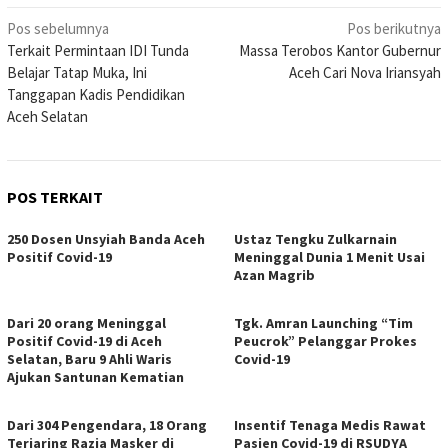
Navigasi
Pos sebelumnya
Pos berikutnya
Terkait Permintaan IDI Tunda
Massa Terobos Kantor Gubernur
pos
Belajar Tatap Muka, Ini
Aceh Cari Nova Iriansyah
Tanggapan Kadis Pendidikan
Aceh Selatan
POS TERKAIT
250 Dosen Unsyiah Banda Aceh
Ustaz Tengku Zulkarnain
Positif Covid-19
Meninggal Dunia 1 Menit Usai
Azan Magrib
Dari 20 orang Meninggal
Tgk. Amran Launching “Tim
Positif Covid-19 di Aceh
Peucrok” Pelanggar Prokes
Selatan, Baru 9 Ahli Waris
Covid-19
Ajukan Santunan Kematian
Dari 304 Pengendara, 18 Orang
Insentif Tenaga Medis Rawat
Terjaring Razia Masker di
Pasien Covid-19 di RSUDYA