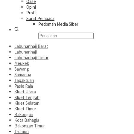
Oase
Opini
Profil
Surat Pembaca
Pedoman Media Siber
Labuhanhaji Barat
Labuhanhaji
Labuhanhaji Timur
Meukek
Sawang
Samadua
Tapaktuan
Pasie Raja
Kluet Utara
Kluet Tengah
Kluet Selatan
Kluet Timur
Bakongan
Kota Bahagia
Bakongan Timur
Trumon