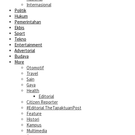
Internasional
Politik
Hukum
Pemerintahan
Ekbis
Sport
Tekno
Entertainment
Advertorial
Budaya
More
Otomotif
Travel
Sain
Gaya
Health
Editorial
Citizen Reporter
#Editorial TheTapaktuanPost
Feature
Histori
Kampus
Multimedia