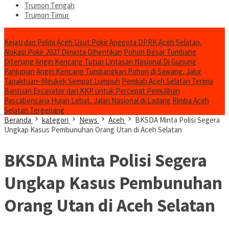
Trumon Tengah
Trumon Timur
Headline
Kejati dan Polda Aceh Usut Pokir Anggota DPRK Aceh Selatan,
Alokasi Pokir 2027 Diminta Dihentikan
Pohon Besar Tumbang
Diterjang Angin Kencang Tutup Lintasan Nasional Di Gunung
Panjupian
Angin Kencang Tumbangkan Pohon di Sawang, Jalur
Tapaktuan–Meukek Sempat Lumpuh
Pemkab Aceh Selatan Terima
Bantuan Excavator dari KKP untuk Percepat Pemulihan
Pascabencana
Hujan Lebat, Jalan Nasional di Ladang Rimba Aceh
Selatan Tergenang
Beranda
kategori
News
Aceh
BKSDA Minta Polisi Segera
Ungkap Kasus Pembunuhan Orang Utan di Aceh Selatan
BKSDA Minta Polisi Segera
Ungkap Kasus Pembunuhan
Orang Utan di Aceh Selatan